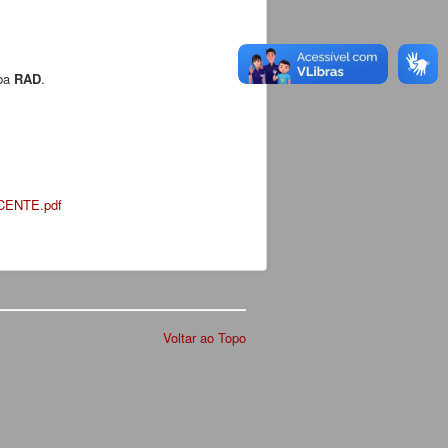
aba
RAD
.
CENTE.pdf
Voltar ao Topo