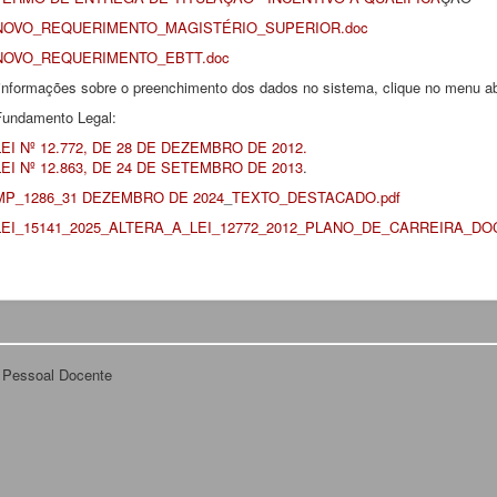
NOVO_REQUERIMENTO_MAGISTÉRIO_SUPERIOR.doc
NOVO_REQUERIMENTO_EBTT.doc
informações sobre o preenchimento dos dados no sistema, clique no menu 
Fundamento Legal:
LEI Nº 12.772, DE 28 DE DEZEMBRO DE 2012.
LEI Nº 12.863, DE 24 DE SETEMBRO DE 2013
.
MP_1286_31 DEZEMBRO DE 2024
_
TEXTO_DESTACADO.pdf
LEI_15141_2025_ALTERA_A_LEI_12772_2012_PLANO_DE_CARREIRA_DO
 Pessoal Docente