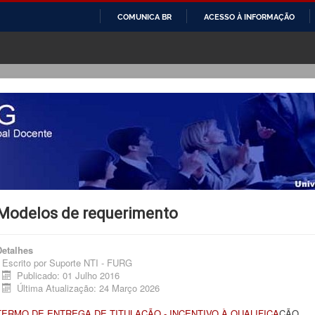
COMUNICA BR
ACESSO À INFORMAÇÃO
IR
PARA
O
CONTEÚDO
Modelos de requerimento
Detalhes
Escrito por
Suporte NTI - FURG
Publicado: 01 Julho 2016
Última Atualização: 24 Março 2026
TERMO DE ENTREGA DE TITULAÇÃO - INCENTIVO À QUALIFICA
ÇÃO